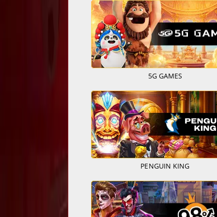
5G GAMES
PENGUIN KING