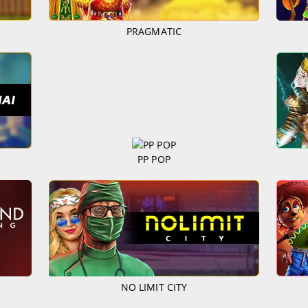
PRAGMATIC
PP POP
NO LIMIT CITY