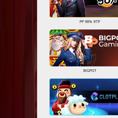
PP 98% RTP
BIGPOT