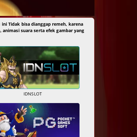
 ini Tidak bisa dianggap remeh, karena
 animasi suara serta efek gambar yang
IDNSLOT