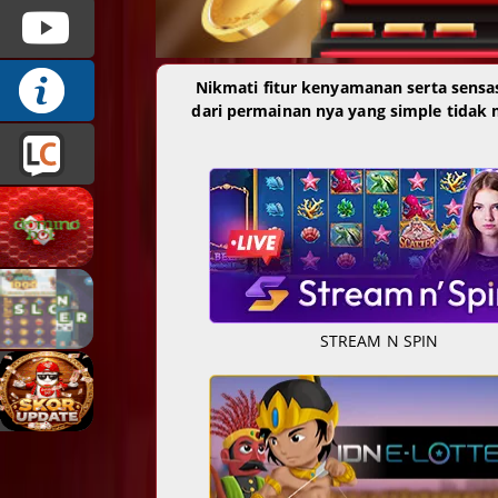
DOMINOBET_OFFICIAL
Nikmati fitur kenyamanan serta sensas
INFO
dari permainan nya yang simple tidak
DOMINOBET
LIVE
CHAT
STREAM N SPIN