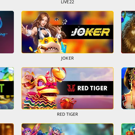
LIVE22
JOKER
RED TIGER